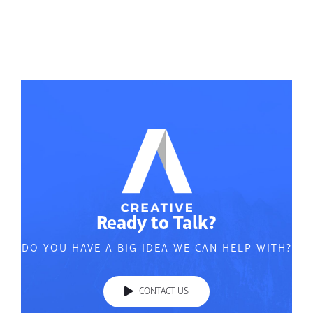
Ready to Talk?
DO YOU HAVE A BIG IDEA WE CAN HELP WITH?
CONTACT US