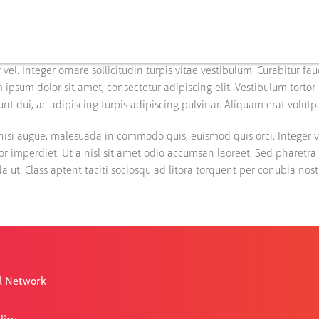
 vel. Integer ornare sollicitudin turpis vitae vestibulum. Curabitur f
m ipsum dolor sit amet, consectetur adipiscing elit. Vestibulum tortor 
unt dui, ac adipiscing turpis adipiscing pulvinar. Aliquam erat volutp
si augue, malesuada in commodo quis, euismod quis orci. Integer vi
or imperdiet. Ut a nisl sit amet odio accumsan laoreet. Sed pharetra 
ut. Class aptent taciti sociosqu ad litora torquent per conubia nos
l Network