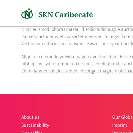
Skip
to
content
Nunc euismod lobortis massa, id sollicitudin augue auctor
laoreet auctor eros, et consectetur eros auctor eget. Lore
Vestibulum ultricies auctor varius. Fusce consequat tincid
Aliquam commodo gravida magna eget tincidunt. Fusce ni
nibh ipsum, vitae semper orci. Nunc sed elit in nulla auct
Etiam laoreet sodales sapien, id congue magna malesuada 
About us
Our Globa
Sustainability
Imprint