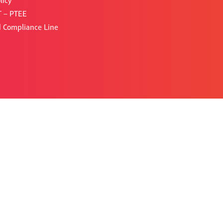
licy
 – PTEE
d Compliance Line